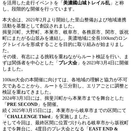
を活用した走行イベントを「
美濃國山城トレイル乱
」と称
し、段階的な開催を行っています。
本大会は、2021年2月より開始した里山整備および地域連携
活動を基盤として創設されました。
揖斐川町、大野町、本巣市、岐阜市、各務原市、関市、坂祝
町にまたがる山並みを連結し、美濃地域に全長100kmのロン
グトレイルを形成することを目的に取り組みが始まりまし
た。
その後、有志による挑戦を重ねながらルート検証を行い、ま
ずは関係者を中心とした「
プレ大会
」を2023年3月4日に開催
しました。
100km大会の本開催に向けては、各地域の理解と協力が不可
欠であることから、ルートを三分割し、エリアごとに調整と
検証を重ねてきました。
2024年3月3日には、揖斐川町から本巣市までを舞台とした
「
PRE SECOND
」を開催。
続く2025年3月15日には、本巣市から岐阜市までの区間にて
「
CHALLENGE Third
」を実施しました。
そして今回は、最終区間に位置づけられる岐阜市から坂祝町
までを舞台に、4度目のプレ大会となる「
EAST END &