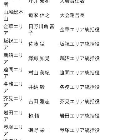
坪井 繁和
大会責任者
者
山城総本
道家 信之
大会運営長
山
金華エリ
日野川角 富
金華エリア統括役
ア
子
坂祝エリ
佐藤 猛
坂祝エリア統括役
ア
鵜沼エリ
纐纈 知晃
鵜沼エリア統括役
ア
迫間エリ
村山 美紀
迫間エリア統括役
ア
各務エリ
井納 毅
各務エリア統括役
ア
芥見エリ
吉田 雅志
芥見エリア統括役
ア
岩田エリ
抱 悟
岩田エリア統括役
ア
琴塚エリ
磯野 栄一
琴塚エリア統括役
ア