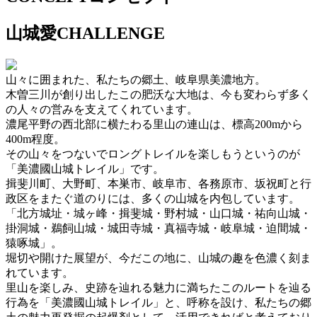
山城愛CHALLENGE
山々に囲まれた、私たちの郷土、岐阜県美濃地方。
木曽三川が創り出したこの肥沃な大地は、今も変わらず多く
の人々の営みを支えてくれています。
濃尾平野の西北部に横たわる里山の連山は、標高200mから
400m程度。
その山々をつないでロングトレイルを楽しもうというのが
「美濃國山城トレイル」です。
揖斐川町、大野町、本巣市、岐阜市、各務原市、坂祝町と行
政区をまたぐ道のりには、多くの山城を内包しています。
「北方城址・城ヶ峰・揖斐城・野村城・山口城・祐向山城・
掛洞城・鵜飼山城・城田寺城・真福寺城・岐阜城・迫間城・
猿啄城」。
堀切や開けた展望が、今だこの地に、山城の趣を色濃く刻ま
れています。
里山を楽しみ、史跡を辿れる魅力に満ちたこのルートを辿る
行為を「美濃國山城トレイル」と、呼称を設け、私たちの郷