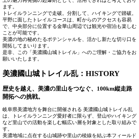
土の魅力再発掘の起爆剤として、活用できればと考えており
ます。
トレイルランニングで走破。分割して、ハイキングで踏破。
平野に面したトレイルコースは、町からのアクセスも容易
で、中央部分に位置する金華山周辺では観光や宿泊も楽しむ
ことが可能です。
美濃の地の秘めたるポテンシャルを、活かし新たな切り口を
開拓してまいります。
是非、この「美濃國山城トレイル」へのご理解・ご協力をお
願いいたします。
美濃國山城トレイル乱：HISTORY
歴史を越え、美濃の里山をつなぐ、100km縦走路
開拓への挑戦。
岐阜県美濃地方を舞台に開催される 美濃國山城トレイル乱
は、トレイルランニング愛好者に限らず、登山やハイキング
など里山での活動を楽しむ幅広い層を対象とした取り組みで
す。
美濃地域に点在する山城跡や里山の稜線を結ぶ本フィールド