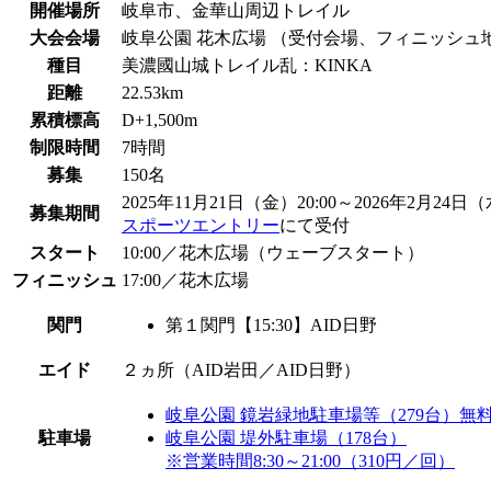
開催場所
岐阜市、金華山周辺トレイル
大会会場
岐阜公園 花木広場 （受付会場、フィニッシュ
種目
美濃國山城トレイル乱：KINKA
距離
22.53km
累積標高
D+1,500m
制限時間
7時間
募集
150名
2025年11月21日（金）20:00～2026年2月24日（水
募集期間
スポーツエントリー
にて受付
スタート
10:00／花木広場（ウェーブスタート）
フィニッシュ
17:00／花木広場
関門
第１関門【15:30】AID日野
エイド
２ヵ所（AID岩田／AID日野）
岐阜公園 鏡岩緑地駐車場等（279台）無料 
駐車場
岐阜公園 堤外駐車場（178台）
※営業時間8:30～21:00（310円／回）