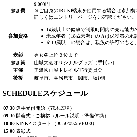
9,000円
参加費
※ご自身のIBUKI端末を使用する場合は参加
詳しくはエントリーページをご確認ください。
14歳以上の健康で制限時間内の完走能力
参加資格
未成年者（18歳未満）の方は保護者の
※10歳以上の場合は、親族の許可のも
表彰
男女各上位３位まで
参加賞
山城大会オリジナルグッズ（手拭い）
主催
美濃國山城トレイル実行委員会
後援
岐阜市、各務原市、関市、坂祝町
SCHEDULE
スケジュール
07:30
選手受付開始（花木広場）
09:30
開会式・ご挨拶（ルール説明・準備体操）
10:00
KINKAスタート（09:50/09:55/10:00）
15:00
表彰式