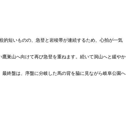
比較的短いものの、急登と岩稜帯が連続するため、心拍が一気
い鷹巣山へ向けて再び急登を重ねます。続いて洞山へと緩やか
。最終盤は、序盤に分岐した馬の背を脇に見ながら岐阜公園へ