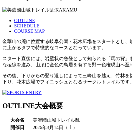
OUTLINE
SCHEDULE
COURSE MAP
金華山の麓に位置する岐阜公園・花木広場をスタートとし、岐
に上がるタフで特徴的なコースとなっています。
スタート直後には、岩壁状の急登として知られる「馬の背」
な稜線を進み、山頂に金色の鳥居を有する野一色権現山へ至
その後、下りからの登り返しによって三峰山を越え、竹林を
下り、花木広場でフィニッシュとなるサークルトレイルです
OUTLINE
大会概要
大会名
美濃國山城トレイル乱
開催日
2026年3月14日（土）